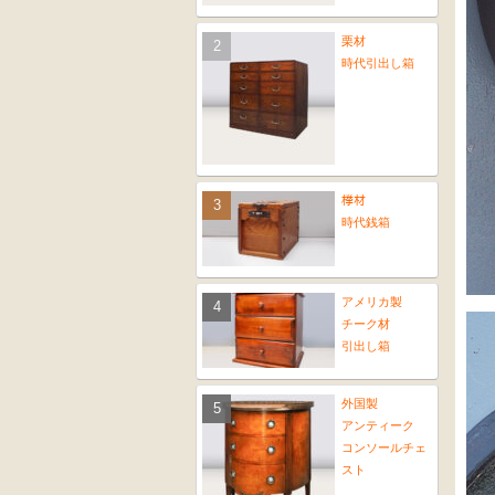
栗材
時代引出し箱
﨔材
時代銭箱
アメリカ製
チーク材
引出し箱
外国製
アンティーク
コンソールチェ
スト