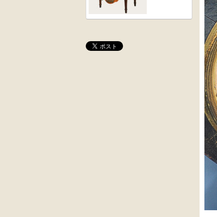
桜材
木彫
時代置床
角茶テーブル
外国製
前﨔・杉材
収納箱
時代
水屋箪笥
大4段
英国製アンティ
クサビ止メ
ーク
時代本棚
楢材
キャビネット