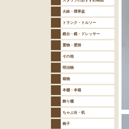
スタッフのおすすめ商品
火鉢・煙草盆
トランク・トルソー
鏡台・鏡・ドレッサー
置物・壁掛
その他
明治物
箱物
本棚・本箱
飾り棚
ちゃぶ台・机
椅子