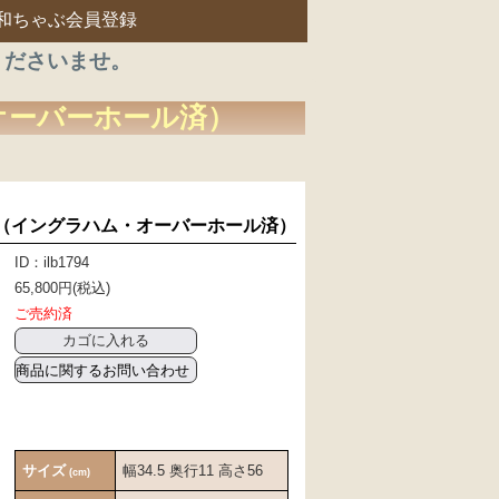
和ちゃぶ会員登録
くださいませ。
オーバーホール済）
（イングラハム・オーバーホール済）
ID：ilb1794
65,800円(税込)
ご売約済
商品に関するお問い合わせ
サイズ
幅34.5 奥行11 高さ56
(cm)