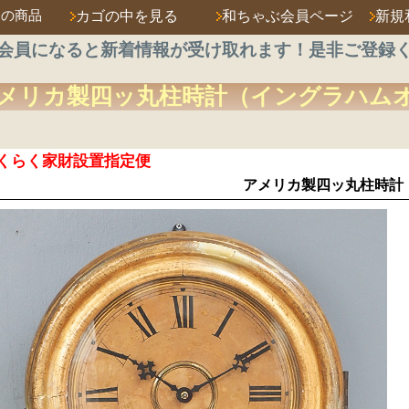
済の商品
カゴの中を見る
和ちゃぶ会員ページ
新規
会員になると新着情報が受け取れます！是非ご登録
メリカ製
四ッ丸柱時計
（イングラハム
くらく家財設置指定便
アメリカ製四ッ丸柱時計