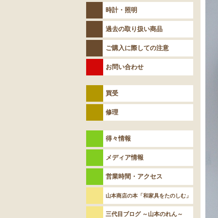
時計・照明
過去の取り扱い商品
ご購入に際しての注意
お問い合わせ
買受
修理
得々情報
メディア情報
営業時間・アクセス
山本商店の本「和家具をたのしむ」
三代目ブログ ～山本のれん～