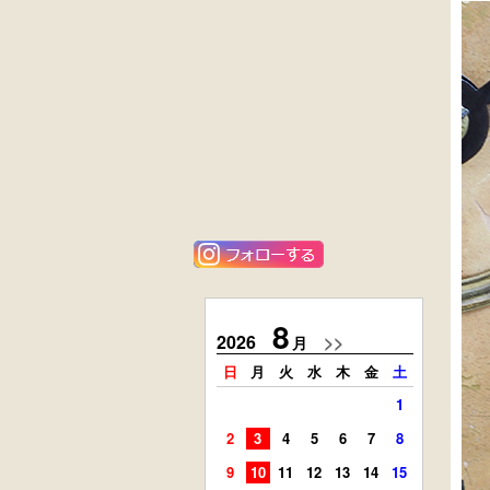
黒漆塗
花梨材
時代箪笥
貝象ガン入
（京都）
小引出し箱
外国製
ニレ材
アンティーク
李朝
コンソールチェ
キャビネット
スト
8
2026
>>
2026
月
日
月
火
水
木
金
土
日
月
1
2
3
4
5
6
7
8
6
7
9
10
11
12
13
14
15
13
14