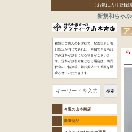
お気に入り登録
新規和ちゃぶ
ア
複数口ご購入のお客様で、配送場所と着
日指定が同じであれば、同梱できる商品
ら
のみ送料が割引になる場合がございま
す。送料が割引対象となる場合は、商品
代金のご精算後、銀行振込にて差額を返
金させていただきます。
検索
今週の山本商店
新着商品