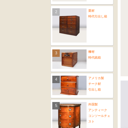
栗材
時代引出し箱
﨔材
時代銭箱
アメリカ製
チーク材
引出し箱
外国製
アンティーク
コンソールチェ
スト