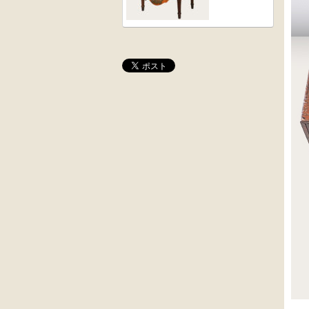
桜材
木彫
時代置床
角茶テーブル
外国製
前﨔・杉材
収納箱
時代
水屋箪笥
大4段
英国製アンティ
クサビ止メ
ーク
時代本棚
楢材
キャビネット