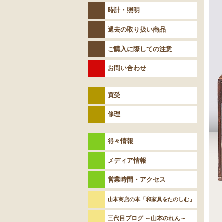
時計・照明
過去の取り扱い商品
ご購入に際しての注意
お問い合わせ
買受
修理
得々情報
メディア情報
営業時間・アクセス
山本商店の本「和家具をたのしむ」
三代目ブログ ～山本のれん～