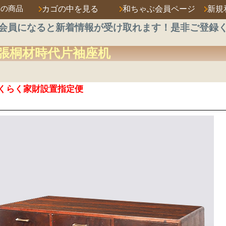
済の商品
カゴの中を見る
和ちゃぶ会員ページ
新規
会員になると新着情報が受け取れます！是非ご登録
張桐材
時代片袖座机
くらく家財設置指定便