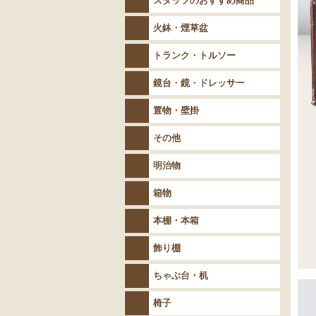
スタッフのおすすめ商品
火鉢・煙草盆
トランク・トルソー
鏡台・鏡・ドレッサー
置物・壁掛
その他
明治物
箱物
本棚・本箱
飾り棚
ちゃぶ台・机
椅子