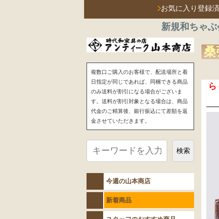
お気に入り登録
新規和ちゃぶ
桑
複数口ご購入のお客様で、配送場所と着
日指定が同じであれば、同梱できる商品
ら
のみ送料が割引になる場合がございま
す。送料が割引対象となる場合は、商品
代金のご精算後、銀行振込にて差額を返
金させていただきます。
検索
今週の山本商店
新着商品