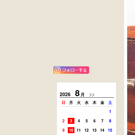
黒漆塗
花梨材
時代箪笥
貝象ガン入
（京都）
小引出し箱
外国製
ニレ材
アンティーク
李朝
コンソールチェ
キャビネット
スト
8
2026
>>
2026
月
日
月
火
水
木
金
土
日
月
1
2
3
4
5
6
7
8
6
7
9
10
11
12
13
14
15
13
14