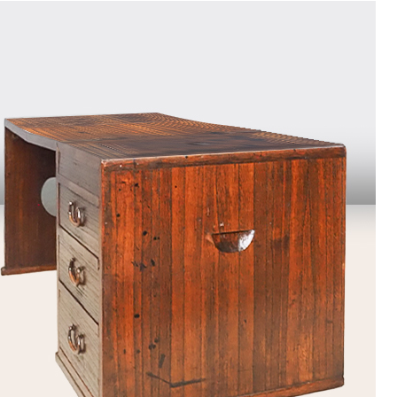
9
<<
月
火
水
木
金
土