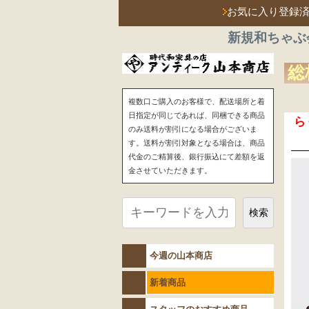
お気に入り登録
新規和ちゃぶ
総
複数口ご購入のお客様で、配送場所と着
日指定が同じであれば、同梱できる商品
ら
のみ送料が割引になる場合がございま
す。送料が割引対象となる場合は、商品
代金のご精算後、銀行振込にて差額を返
金させていただきます。
検索
今週の山本商店
新着商品