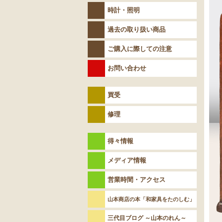
時計・照明
過去の取り扱い商品
ご購入に際しての注意
お問い合わせ
買受
修理
得々情報
メディア情報
営業時間・アクセス
山本商店の本「和家具をたのしむ」
三代目ブログ ～山本のれん～