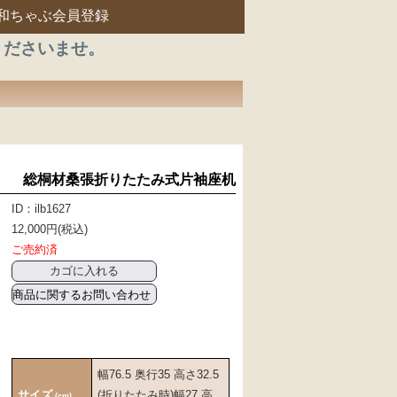
和ちゃぶ会員登録
くださいませ。
総桐材桑張折りたたみ式片袖座机
ID：ilb1627
12,000円(税込)
ご売約済
商品に関するお問い合わせ
幅76.5 奥行35 高さ32.5
サイズ
(折りたたみ時)幅27 高
(cm)