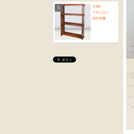
大4段
クサビ止メ
時代本棚
大4段
木彫
クサビ止メ
角茶テーブル
時代本棚
桜材
前﨔・杉材
時代置床
時代
水屋箪笥