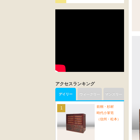
アクセスランキング
デイリー
ウィークリー
マンスリー
前桐・杉材
時代小箪笥
（信州・松本）