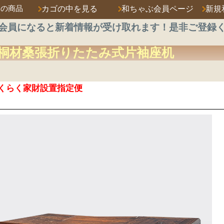
済の商品
カゴの中を見る
和ちゃぶ会員ページ
新規
会員になると新着情報が受け取れます！是非ご登録
桐材桑張
折りたたみ式
片袖座机
くらく家財設置指定便