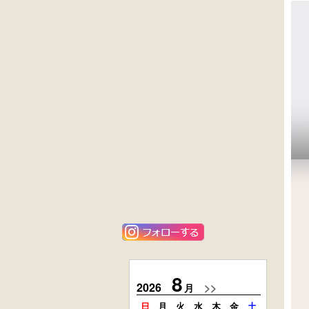
外国製
英国製アンティ
収納箱
ーク
楢材
キャビネット
黒漆塗
ニレ材
時代箪笥
李朝
（京都）
キャビネット
唐金
栗材
アンティーク
時代引出し箱
フロアースタン
ド
8
2026
>>
2026
月
日
月
火
水
木
金
土
日
月