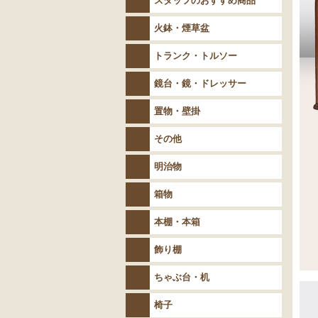
スタッフのおすすめ商品
火鉢・煙草盆
トランク・トルソー
鏡台・鏡・ドレッサー
置物・壁掛
その他
明治物
箱物
本棚・本箱
飾り棚
ちゃぶ台・机
椅子