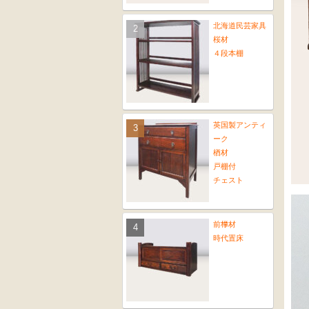
北海道民芸家具
桜材
４段本棚
英国製アンティ
ーク
楢材
戸棚付
チェスト
前﨔材
時代置床