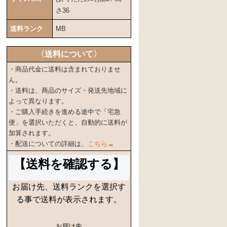
さ36
送料ランク
MB