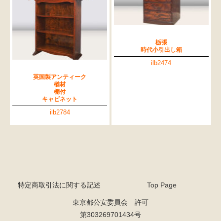
栃張
時代小引出し箱
ilb2474
英国製アンティーク
楢材
棚付
キャビネット
ilb2784
特定商取引法に関する記述
Top Page
東京都公安委員会 許可
第303269701434号