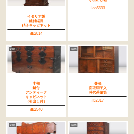
iloo5633
イタリア製
鍵付縦長
硝子キャビネット
ilb2814
箱物
箱物
李朝
桑張
鍵付
面取硝子入
アンティーク
時代茶箪笥
キャビネット
ilb2317
（引出し付）
ilb2540
箱物
箱物