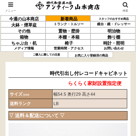
メニュー
検索
今週の山本商店
新着商品
スタッフのおすすめ商品
トランク・トルソー
鏡台・鏡・ドレッサー
火鉢・煙草盆
その他
置物・壁掛
明治物
箱物
本棚・本箱
飾り棚
ちゃぶ台・机
椅子
時計・照明
メディア情報
営業時間・アクセス
お問い合わせ
時代引出し付
レコードキャビネット
ご購入に際しての注意
お気に入り登録済の商品
時代引出し付レコードキャビネット
らくらく家財設置指定便
サイズ
幅54.5 奥行29 高さ44
(cm)
送料ランク
LB
▽ 送料＆配送について ▽