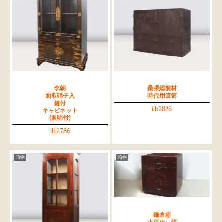
李朝
桑張総桐材
面取硝子入
時代用箪笥
鍵付
ilb2826
キャビネット
(照明付)
ilb2786
箱物
箱物
鎌倉彫
小引出し箱