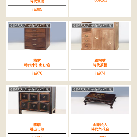
iloo9182
時代箪笥
ila885
過去の取り扱い商品(8月22日分)
過去の取り扱い商品(8月22日分)
楢材
総桐材
時代小引出し箱
時代茶棚
ila976
ila974
過去の取り扱い商品(8月22日分)
過去の取り扱い商品(8月22日分)
李朝
金蒔絵入
引出し箱
時代角花台