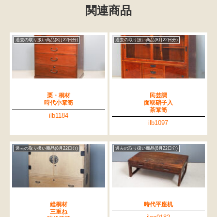
関連商品
過去の取り扱い商品(8月22日分)
過去の取り扱い商品(8月22日分)
栗・桐材
民芸調
時代小箪笥
面取硝子入
茶箪笥
ilb1184
ilb1097
過去の取り扱い商品(8月22日分)
過去の取り扱い商品(8月22日分)
総桐材
時代平座机
三重ね