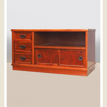
〈送料について〉
・商品代金に送料は含まれておりません。
・送料は、商品のサイズ・発送先地域によって異なり
ます。
・ご購入手続きを進める途中で「宅急便」を選択いた
だくと、自動的に送料が加算されます。
・配送についての詳細は、
こちら
→
【送料を確認する】
お届け先、送料ランクを選択する事で送料が表
示されます。
お届け先
送料ランク
配送料金(税込)