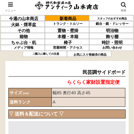
メニュー
検索
今週の山本商店
新着商品
スタッフのおすすめ商品
トランク・トルソー
鏡台・鏡・ドレッサー
火鉢・煙草盆
その他
置物・壁掛
明治物
箱物
本棚・本箱
飾り棚
ちゃぶ台・机
椅子
時計・照明
メディア情報
営業時間・アクセス
お問い合わせ
民芸調
サイドボード
ご購入に際しての注意
お気に入り登録済の商品
民芸調サイドボード
らくらく家財設置指定便
サイズ
幅85 奥行40 高さ45
(cm)
送料ランク
A
▽ 送料＆配送について ▽