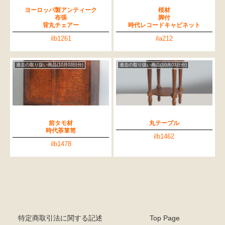
ヨーロッパ製アンティーク
桜材
布張
脚付
背丸チェアー
時代レコードキャビネット
ilb1261
ila212
過去の取り扱い商品(10月03日分)
過去の取り扱い商品(10月03日分)
前タモ材
丸テーブル
時代茶箪笥
ilb1462
ilb1478
特定商取引法に関する記述
Top Page