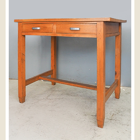
〈送料について〉
・商品代金に送料は含まれておりません。
・送料は、商品のサイズ・発送先地域によって異なり
ます。
・ご購入手続きを進める途中で「宅急便」を選択いた
だくと、自動的に送料が加算されます。
・配送についての詳細は、
こちら
→
【送料を確認する】
お届け先、送料ランクを選択する事で送料が表
示されます。
お届け先
送料ランク
配送料金(税込)