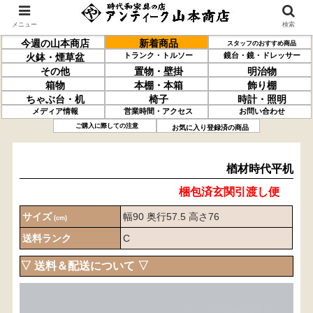
メニュー
検索
今週の山本商店
新着商品
スタッフのおすすめ商品
トランク・トルソー
鏡台・鏡・ドレッサー
火鉢・煙草盆
その他
置物・壁掛
明治物
箱物
本棚・本箱
飾り棚
ちゃぶ台・机
椅子
時計・照明
メディア情報
営業時間・アクセス
お問い合わせ
楢材
時代平机
ご購入に際しての注意
お気に入り登録済の商品
楢材時代平机
梱包済玄関引渡し便
サイズ
幅90 奥行57.5 高さ76
(cm)
送料ランク
C
▽ 送料＆配送について ▽