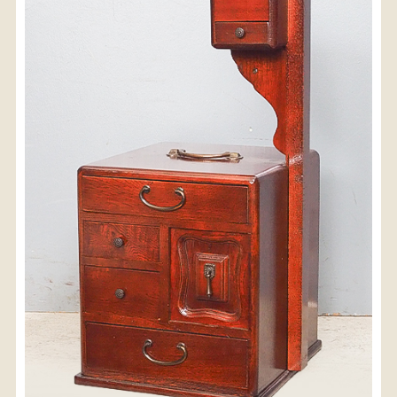
〈送料について〉
・商品代金に送料は含まれておりません。
・送料は、商品のサイズ・発送先地域によって異なり
ます。
・ご購入手続きを進める途中で「宅急便」を選択いた
だくと、自動的に送料が加算されます。
・配送についての詳細は、
こちら
→
【送料を確認する】
お届け先、送料ランクを選択する事で送料が表
示されます。
お届け先
送料ランク
配送料金(税込)