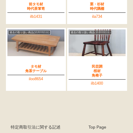
前タモ材
栗・杉材
時代茶箪笥
時代隅棚
ilb1431
ila734
過去の取り扱い商品(10月03日分)
過去の取り扱い商品(10月03日分)
タモ材
民芸調
角茶テーブル
桜材
角椅子
iloo8654
ilb1400
特定商取引法に関する記述
Top Page