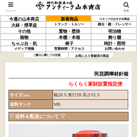
メニュー
検索
今週の山本商店
新着商品
スタッフのおすすめ商品
トランク・トルソー
鏡台・鏡・ドレッサー
火鉢・煙草盆
その他
置物・壁掛
明治物
箱物
本棚・本箱
飾り棚
ちゃぶ台・机
椅子
時計・照明
メディア情報
営業時間・アクセス
お問い合わせ
民芸調
﨔材
針箱
ご購入に際しての注意
お気に入り登録済の商品
民芸調﨔材針箱
らくらく家財設置指定便
サイズ
幅26.5 奥行28 高さ51.5
(cm)
送料ランク
MB
▽ 送料＆配送について ▽