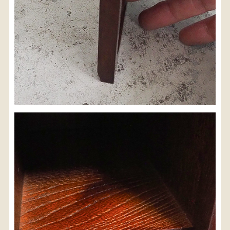
検索
人気の検索キーワード
松本民芸
水屋箪笥
踏台
2678
2990
B2770
箪笥
小長火鉢
1601
2980